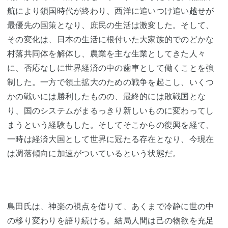
航により鎖国時代が終わり、西洋に追いつけ追い越せが
最優先の国策となり、庶民の生活は激変した。そして、
その変化は、日本の生活に根付いた大家族的でのどかな
村落共同体を解体し、農業を主な生業としてきた人々
に、否応なしに世界経済の中の歯車として働くことを強
制した。一方で領土拡大のための戦争を起こし、いくつ
かの戦いには勝利したものの、最終的には敗戦国とな
り、国のシステムがまるっきり新しいものに変わってし
まうという経験もした。そしてそこからの復興を経て、
一時は経済大国として世界に冠たる存在となり、今現在
は凋落傾向に加速がついているという状態だ。
島田氏は、神楽の視点を借りて、あくまで冷静に世の中
の移り変わりを語り続ける。結局人間は己の物欲を充足