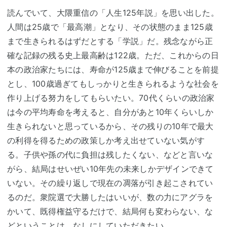
読んでいて、大隈重信の「人生125年説」を思い出した。
人間は25歳で「最高潮」となり、その状態のまま125歳
まで生きられるはずだとする「学説」だ。残念ながら正
確な記録の残る史上最高齢は122歳。ただ、これからの日
本の政治家たちには、寿命が125歳まで伸びることを前提
とし、100歳過ぎてもしっかりと生きられるような社会を
作り上げる努力をしてもらいたい。70代くらいの政治家
は今の平均寿命を考えると、自分があと10年くらいしか
生きられないと思っているから、その残りの10年で最大
の利得を得るための政策しか考え出せていない気がす
る。子供や孫の代に負担は残したくない、などと言いな
がら、結局はせいぜい10年先の未来しかデザインできて
いない。その繰り返しで現在の凋落が引き起こされてい
るのだ。衆院選で大勝したはいいが、数の力にアグラを
かいて、既得権益守るだけで、結局何も変わらない、な
どということは、なしにしていただきたい。