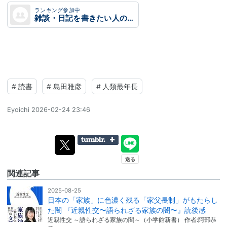
ランキング参加中
雑談・日記を書きたい人のグループ
#
読書
#
島田雅彦
#
人類最年長
Eyoichi
2026-02-24 23:46
関連記事
2025-08-25
日本の「家族」に色濃く残る「家父長制」がもたらし
た闇 『近親性交〜語られざる家族の闇〜』読後感
近親性交 ～語られざる家族の闇～（小学館新書） 作者:阿部恭