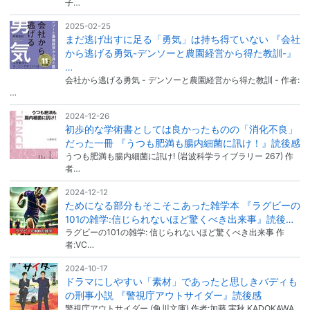
子…
2025-02-25
まだ逃げ出すに足る「勇気」は持ち得ていない 『会社
から逃げる勇気-デンソーと農園経営から得た教訓-』
…
会社から逃げる勇気 - デンソーと農園経営から得た教訓 - 作者:
…
2024-12-26
初歩的な学術書としては良かったものの「消化不良」
だった一冊 『うつも肥満も腸内細菌に訊け！』読後感
うつも肥満も腸内細菌に訊け! (岩波科学ライブラリー 267) 作
者…
2024-12-12
ためになる部分もそこそこあった雑学本 『ラグビーの
101の雑学:信じられないほど驚くべき出来事』読後…
ラグビーの101の雑学: 信じられないほど驚くべき出来事 作
者:VC…
2024-10-17
ドラマにしやすい「素材」であったと思しきバディも
の刑事小説 『警視庁アウトサイダー』読後感
警視庁アウトサイダー (角川文庫) 作者:加藤 実秋 KADOKAWA